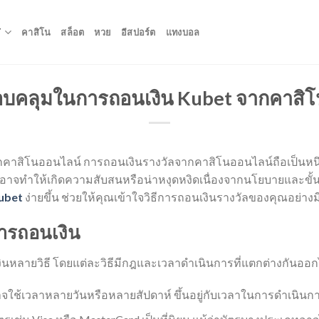
T
คาสิโน
สล็อต
หวย
อีสปอร์ต
แทงบอล
่ครอบคลุมในการถอนเงิน Kubet จากคาสิ
คาสิโนออนไลน์ การถอนเงินรางวัลจากคาสิโนออนไลน์ถือเป็นหนึ่ง
าจทำให้เกิดความสับสนหรือน่าหงุดหงิดเนื่องจากนโยบายและขั้นตอน
ubet
ง่ายขึ้น ช่วยให้คุณเข้าใจวิธีการถอนเงินรางวัลของคุณอย่
การถอนเงิน
หลายวิธี โดยแต่ละวิธีมีกฎและเวลาดำเนินการที่แตกต่างกันออกไป
าจใช้เวลาหลายวันหรือหลายสัปดาห์ ขึ้นอยู่กับเวลาในการดำเน