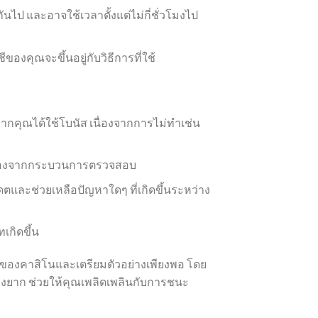
ไป และอาจใช้เวลาตั้งแต่ไม่กี่ชั่วโมงไป
ของคุณจะขึ้นอยู่กับวิธีการที่ใช้
ากคุณได้ใช้โบนัส เนื่องจากการไม่ทำเช่น
เนื่องจากกระบวนการตรวจสอบ
ดตและช่วยเหลือปัญหาใดๆ ที่เกิดขึ้นระหว่าง
เกิดขึ้น
องคาสิโนและเตรียมตัวอย่างเพียงพอ โดย
ุ่งยาก ช่วยให้คุณเพลิดเพลินกับการชนะ