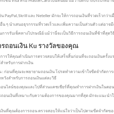
รเช่น Visa หรือ MasterCard เป็นที่นิยม แม้ว่าบัตรบางประเภทอาจไม่
เช่น PayPal, Skrill และ Neteller มักจะให้การถอนเงินที่รวดเร็วกว่า
จิทัลอื่น ๆ นำเสนอธุรกรรมที่รวดเร็วและเพิ่มความเป็นส่วนตัว แต่
ารรับเช็คทางไปรษณีย์ แม้ว่านี่จะเป็นวิธีการถอนเงินที่ช้าที่สุดวิธ
รถอนเงิน Ku รางวัลของคุณ
งการให้คุณดำเนินการตรวจสอบให้เสร็จสิ้นก่อนที่จะถอนเงินครั้งแร
ใช้สำหรับการฝากเงิน
 ก่อนที่คุณจะพยายามถอนเงิน โปรดทำความเข้าใจขีดจำกัดการถอ
าดหวังสำหรับการถอนเงินแต่ละวิธี
สิโนออนไลน์ของคุณและไปที่ส่วนแคชเชียร์ที่คุณทำการฝากเงินในตอ
การถอนเงินที่เหมาะกับความต้องการของคุณมากที่สุด มักจะแนะนำให้
เงินที่คุณต้องการถอน ตรวจสอบให้แน่ใจว่าเป็นไปตามขีดจำกัด