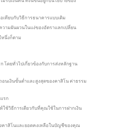
รับเงินคืน ทั้งนี้ขึ้นอยู่กับนโยบายของ
เมื่อเทียบกับวิธีการธนาคารแบบเดิม
อาจมีความผันผวนในแง่ของอัตราแลกเปลี่ยน
ีหนึ่งก็ตาม
ก โดยทั่วไปเกี่ยวข้องกับการส่งหลักฐาน
นเงินขั้นต่ำและสูงสุดของคาสิโน ค่าธรรม
นแรก
ใช้วิธีการเดียวกับที่คุณใช้ในการฝากเงิน
ของคาสิโนและยอดคงเหลือในบัญชีของคุณ