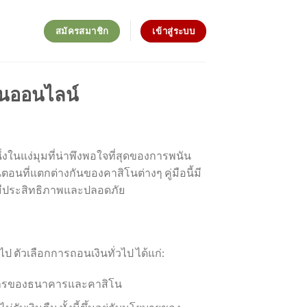
สมัครสมาชิก
เข้าสู่ระบบ
โนออนไลน์
ในแง่มุมที่น่าพึงพอใจที่สุดของการพนัน
ที่แตกต่างกันของคาสิโนต่างๆ คู่มือนี้มี
างมีประสิทธิภาพและปลอดภัย
 ตัวเลือกการถอนเงินทั่วไป ได้แก่:
ินการของธนาคารและคาสิโน