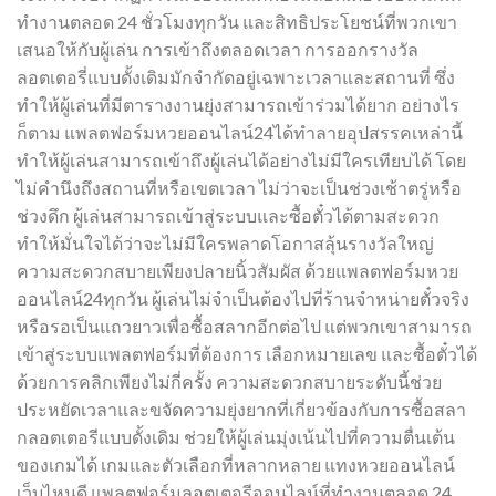
ทำงานตลอด 24 ชั่วโมงทุกวัน และสิทธิประโยชน์ที่พวกเขา
เสนอให้กับผู้เล่น การเข้าถึงตลอดเวลา การออกรางวัล
ลอตเตอรี่แบบดั้งเดิมมักจำกัดอยู่เฉพาะเวลาและสถานที่ ซึ่ง
ทำให้ผู้เล่นที่มีตารางงานยุ่งสามารถเข้าร่วมได้ยาก อย่างไร
ก็ตาม แพลตฟอร์มหวยออนไลน์24ได้ทำลายอุปสรรคเหล่านี้
ทำให้ผู้เล่นสามารถเข้าถึงผู้เล่นได้อย่างไม่มีใครเทียบได้ โดย
ไม่คำนึงถึงสถานที่หรือเขตเวลา ไม่ว่าจะเป็นช่วงเช้าตรู่หรือ
ช่วงดึก ผู้เล่นสามารถเข้าสู่ระบบและซื้อตั๋วได้ตามสะดวก
ทำให้มั่นใจได้ว่าจะไม่มีใครพลาดโอกาสลุ้นรางวัลใหญ่
ความสะดวกสบายเพียงปลายนิ้วสัมผัส ด้วยแพลตฟอร์มหวย
ออนไลน์24ทุกวัน ผู้เล่นไม่จำเป็นต้องไปที่ร้านจำหน่ายตั๋วจริง
หรือรอเป็นแถวยาวเพื่อซื้อสลากอีกต่อไป แต่พวกเขาสามารถ
เข้าสู่ระบบแพลตฟอร์มที่ต้องการ เลือกหมายเลข และซื้อตั๋วได้
ด้วยการคลิกเพียงไม่กี่ครั้ง ความสะดวกสบายระดับนี้ช่วย
ประหยัดเวลาและขจัดความยุ่งยากที่เกี่ยวข้องกับการซื้อสลา
กลอตเตอรีแบบดั้งเดิม ช่วยให้ผู้เล่นมุ่งเน้นไปที่ความตื่นเต้น
ของเกมได้ เกมและตัวเลือกที่หลากหลาย แทงหวยออนไลน์
เว็บไหนดี แพลตฟอร์มลอตเตอรีออนไลน์ที่ทำงานตลอด 24