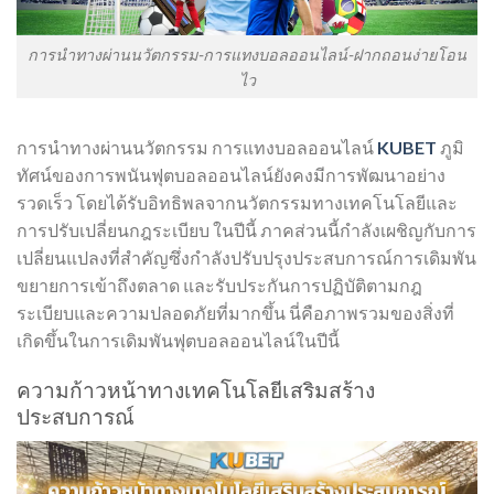
การนำทางผ่านนวัตกรรม-การแทงบอลออนไลน์-ฝากถอนง่ายโอน
ไว
การนำทางผ่านนวัตกรรม การแทงบอลออนไลน์
KUBET
ภูมิ
ทัศน์ของการพนันฟุตบอลออนไลน์ยังคงมีการพัฒนาอย่าง
รวดเร็ว โดยได้รับอิทธิพลจากนวัตกรรมทางเทคโนโลยีและ
การปรับเปลี่ยนกฎระเบียบ ในปีนี้ ภาคส่วนนี้กำลังเผชิญกับการ
เปลี่ยนแปลงที่สำคัญซึ่งกำลังปรับปรุงประสบการณ์การเดิมพัน
ขยายการเข้าถึงตลาด และรับประกันการปฏิบัติตามกฎ
ระเบียบและความปลอดภัยที่มากขึ้น นี่คือภาพรวมของสิ่งที่
เกิดขึ้นในการเดิมพันฟุตบอลออนไลน์ในปีนี้
ความก้าวหน้าทางเทคโนโลยีเสริมสร้าง
ประสบการณ์