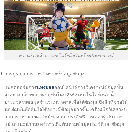
ความก้าวหน้าทางเทคโนโลยีเสริมสร้างประสบการณ์
การบูรณาการการวิเคราะห์ข้อมูลขั้นสูง:
แพลตฟอร์มการ
แทงบอล
ออนไลน์ใช้การวิเคราะห์ข้อมูลขั้น
สูงอย่างกว้างขวางมากขึ้นในปี 2567 เทคโนโลยีเหล่านี้
ประมวลผลข้อมูลจำนวนมหาศาลเพื่อให้ข้อมูลเชิงลึกที่ช่วยให้
นักเดิมพันตัดสินใจได้อย่างมีข้อมูลมากขึ้น เครื่องมือวิเคราะห์
สามารถทำนายผลลัพธ์ของเกม ประสิทธิภาพของผู้เล่น และ
แม้แต่แนะนำกลยุทธ์การเดิมพันตามข้อมูลประวัติและข้อมูล
แบบเรียลไทม์