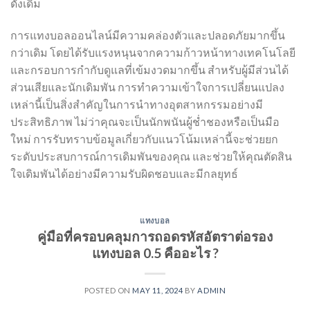
ดั้งเดิม
การแทงบอลออนไลน์มีความคล่องตัวและปลอดภัยมากขึ้น
กว่าเดิม โดยได้รับแรงหนุนจากความก้าวหน้าทางเทคโนโลยี
และกรอบการกำกับดูแลที่เข้มงวดมากขึ้น สำหรับผู้มีส่วนได้
ส่วนเสียและนักเดิมพัน การทำความเข้าใจการเปลี่ยนแปลง
เหล่านี้เป็นสิ่งสำคัญในการนำทางอุตสาหกรรมอย่างมี
ประสิทธิภาพ ไม่ว่าคุณจะเป็นนักพนันผู้ช่ำชองหรือเป็นมือ
ใหม่ การรับทราบข้อมูลเกี่ยวกับแนวโน้มเหล่านี้จะช่วยยก
ระดับประสบการณ์การเดิมพันของคุณ และช่วยให้คุณตัดสิน
ใจเดิมพันได้อย่างมีความรับผิดชอบและมีกลยุทธ์
แทงบอล
คู่มือที่ครอบคลุมการถอดรหัสอัตราต่อรอง
แทงบอล 0.5 คืออะไร ?
POSTED ON
MAY 11, 2024
BY
ADMIN