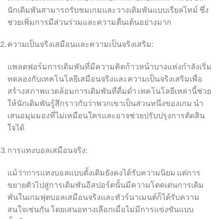
นักเดิมพันสามารถรับชมเกมและวางเดิมพันแบบเรียลไทม์ ซึ่ง
ช่วยเพิ่มการมีส่วนร่วมและความตื่นเต้นอย่างมาก
ความเป็นจริงเสมือนและความเป็นจริงเสริม:
แพลตฟอร์มการเดิมพันที่มีความคิดก้าวหน้าบางแห่งกำลังเริ่ม
ทดลองกับเทคโนโลยีเสมือนจริงและความเป็นจริงเสริมเพื่อ
สร้างสภาพแวดล้อมการเดิมพันที่ดื่มด่ำ เทคโนโลยีเหล่านี้ช่วย
ให้นักเดิมพันรู้สึกราวกับว่าพวกเขาเป็นส่วนหนึ่งของเกม นำ
เสนอมุมมองที่ไม่เหมือนใครและอาจช่วยปรับปรุงการตัดสิน
ใจได้
การ
แทงบอล
เสมือนจริง:
แม้ว่าการแทงบอลแบบดั้งเดิมยังคงได้รับความนิยม แต่การ
ขยายตัวไปสู่การเดิมพันอีสปอร์ตนั้นมีความโดดเด่นการเดิม
พันในเกมฟุตบอลเสมือนจริงและทัวร์นาเมนต์ก็ได้รับความ
สนใจเช่นกัน โดยเสนอทางเลือกเมื่อไม่มีการแข่งขันแบบ